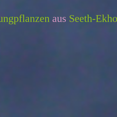
ungpf‌lanzen
aus
Seeth-Ekho