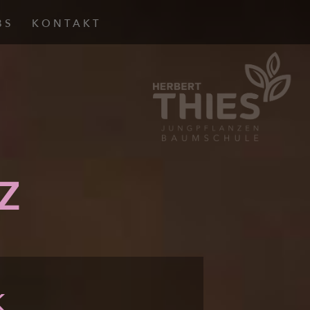
BS
KONTAKT
Z
K