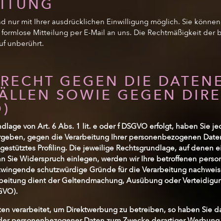
ITUNG
 nur mit Ihrer ausdrücklichen Einwilligung möglich. Sie können e
e formlose Mitteilung per E-Mail an uns. Die Rechtmäßigkeit der 
uf unberührt.
RECHT GEGEN DIE DATEN
ÄLLEN SOWIE GEGEN DIR
O)
age von Art. 6 Abs. 1 lit. e oder f DSGVO erfolgt, haben Sie je
 ergeben, gegen die Verarbeitung Ihrer personenbezogenen Daten
gestütztes Profiling. Die jeweilige Rechtsgrundlage, auf denen
nn Sie Widerspruch einlegen, werden wir Ihre betroffenen per
 zwingende schutzwürdige Gründe für die Verarbeitung nachweise
arbeitung dient der Geltendmachung, Ausübung oder Verteidig
GVO).
 verarbeitet, um Direktwerbung zu betreiben, so haben Sie da
nder personenbezogener Daten zum Zwecke derartiger Werbung ei