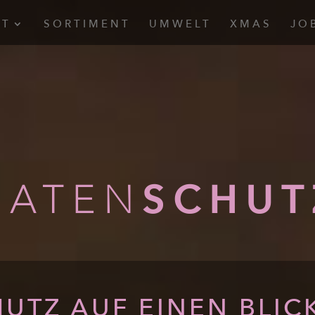
UT
SORTIMENT
UMWELT
XMAS
JO
DATEN
SCHUT
HUTZ AUF EINEN BLIC