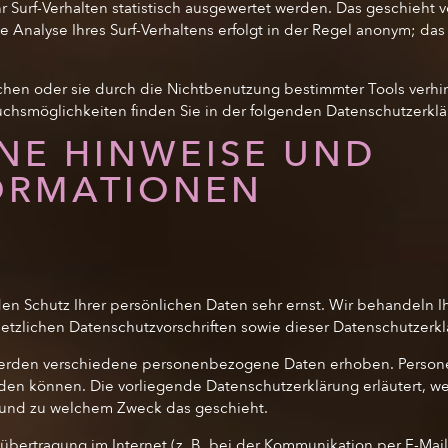
 Surf-Verhalten statistisch ausgewertet werden. Das geschieht v
nalyse Ihres Surf-Verhaltens erfolgt in der Regel anonym; das 
hen oder sie durch die Nichtbenutzung bestimmter Tools verhind
uchsmöglichkeiten finden Sie in der folgenden Datenschutzerklä
INE HINWEISE UND
ORMATIONEN
den Schutz Ihrer persönlichen Daten sehr ernst. Wir behandeln
etzlichen Datenschutzvorschriften sowie dieser Datenschutzerkl
werden verschiedene personenbezogene Daten erhoben. Person
erden können. Die vorliegende Datenschutzerklärung erläutert, 
ie und zu welchem Zweck das geschieht.
übertragung im Internet (z. B. bei der Kommunikation per E-Mai