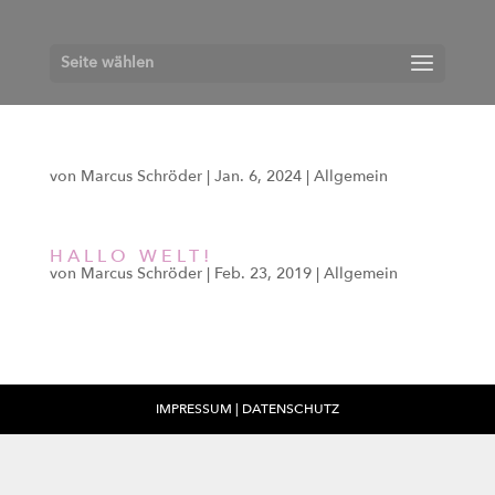
Seite wählen
von
Marcus Schröder
|
Jan. 6, 2024
|
Allgemein
HALLO WELT!
von
Marcus Schröder
|
Feb. 23, 2019
|
Allgemein
Willkommen bei WordPress. Dies ist dein erster Beitrag. Bearbeite oder
lösche ihn und beginne mit dem Schreiben!
IMPRESSUM
|
DATENSCHUTZ